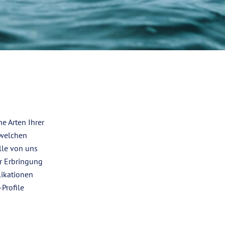
e Arten Ihrer
 welchen
lle von uns
r Erbringung
likationen
-Profile