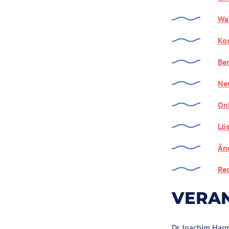
Wa
Ko
Be
Ne
On
Lö
Än
Re
VERA
Dr. Joachim Harm