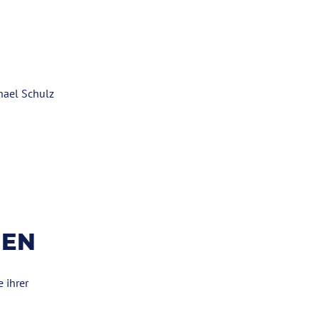
chael Schulz
GEN
 ihrer