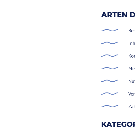
ARTEN D
Bes
Inh
Kon
Met
Nut
Ver
Zah
KATEGO