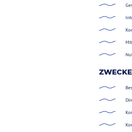
Ges
Int
Ko
Mit
Nut
ZWECKE
Be
Dir
Ko
Ko