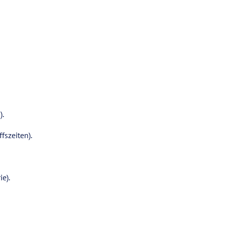
).
fszeiten).
e).