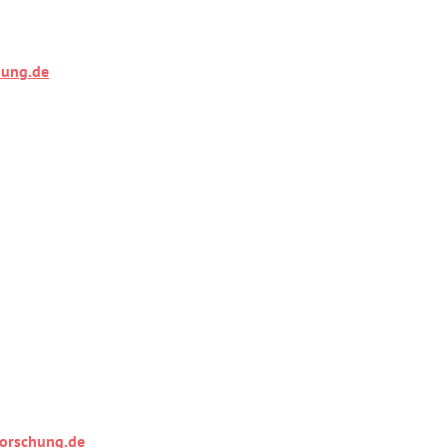
hung.de
orschung.de