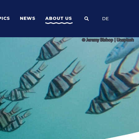
PICS
NEWS
ABOUT US
DE
© Jeremy Bishop | Unsplash