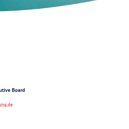
utive Board
ung.de