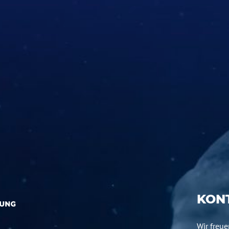
KON
Wir freu