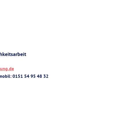
hkeitsarbeit
hung.de
 mobil: 0151 54 95 48 32