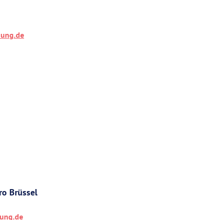
hung.de
ro Brüssel
hung.de