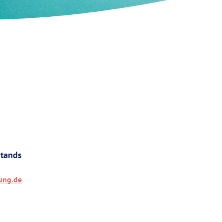
stands
ung.de