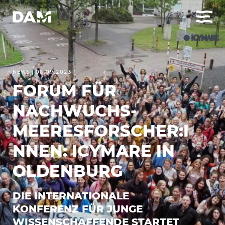
© ICYMARE
NEWS
|
08.09.2023
FORUM FÜR
NACHWUCHS-
MEERESFORSCHER:I
NNEN: ICYMARE IN
OLDENBURG
DIE INTERNATIONALE
KONFERENZ FÜR JUNGE
WISSENSCHAFFENDE STARTET