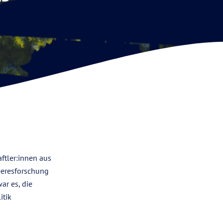
ftler:innen aus
eeresforschung
 war es, die
itik