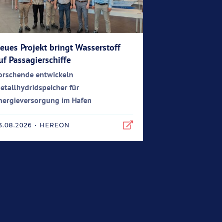
eues Projekt bringt Wasserstoff
uf Passagierschiffe
orschende entwickeln
etallhydridspeicher für
nergieversorgung im Hafen
3.08.2026
·
HEREON