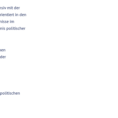
siv mit der
ientiert in den
nisse im
is politischer
hen
 der
politischen