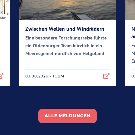
Zwischen Wellen und Windrädern
N
a
Eine besondere Forschungsreise führte
F
ein Oldenburger Team kürzlich in ein
n
M
Meeresgebiet nördlich von Helgoland
E
03.08.2026
·
ICBM
0
ALLE MELDUNGEN