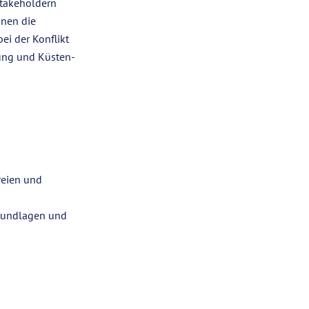
Stakeholdern
nnen die
ei der Konflikt
ung und Küsten-
reien und
Grundlagen und