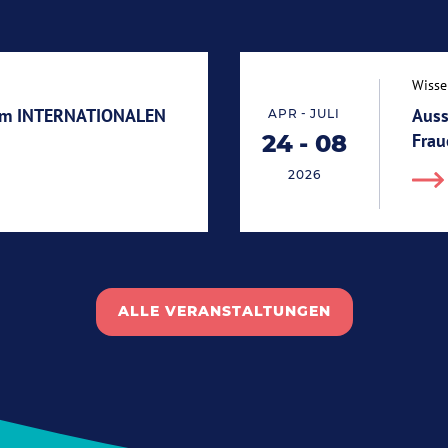
Wisse
eim INTERNATIONALEN
Auss
-
APR
JULI
24
-
08
Frau
End 08.07.2026
Start 24.04.2026
2026
ALLE VERANSTALTUNGEN