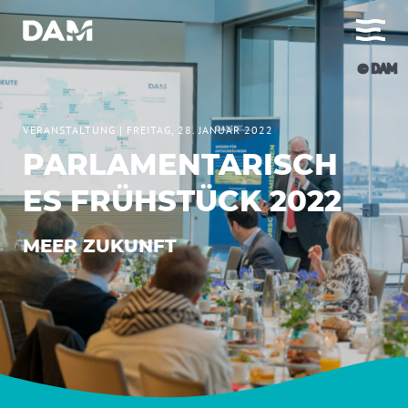
© DAM
VERANSTALTUNG
|
FREITAG, 28. JANUAR 2022
PARLAMENTARISCH
ES FRÜHSTÜCK 2022
MEER ZUKUNFT