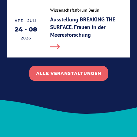
Wissenschaftsforum Berlin
Ausstellung BREAKING THE
-
APR
JULI
SURFACE. Frauen in der
24
-
08
End 08.07.2026
Start 24.04.2026
Meeresforschung
2026
ALLE VERANSTALTUNGEN