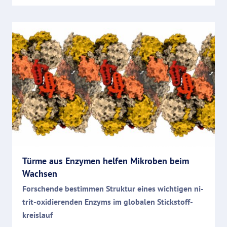
Tür­me aus En­zy­men hel­fen Mi­kro­ben beim
Wach­sen
For­schen­de be­stim­men Struk­tur ei­nes wich­ti­gen ni­
trit-oxi­die­ren­den En­zyms im glo­ba­len Stick­stoff­
kreis­lauf