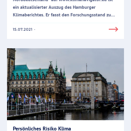
ein aktualisierter Auszug des Hamburger
Klimaberichtes. Er fasst den Forschungsstand zum
Thema zusammen. Besonderes Augenmerk wird
dabei auf die entscheidungsrelevanten Aspekte für
15.07.2021
·
Politik und Verwaltung gelegt. Das Dossier bietet
so einen direkten thematischen…
Persönliches Risiko Klima