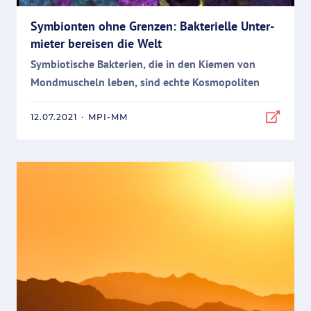
Sym­bi­on­ten ohne Gren­zen: Bak­te­ri­el­le Un­ter­
mie­ter be­rei­sen die Welt
Sym­bio­ti­sche Bak­te­ri­en, die in den Kie­men von
Mond­mu­scheln le­ben, sind ech­te Kos­mo­po­li­ten
12.07.2021
·
MPI-MM