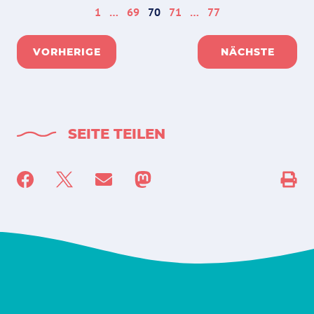
1
…
69
70
71
…
77
VORHERIGE
NÄCHSTE
SEITE TEILEN