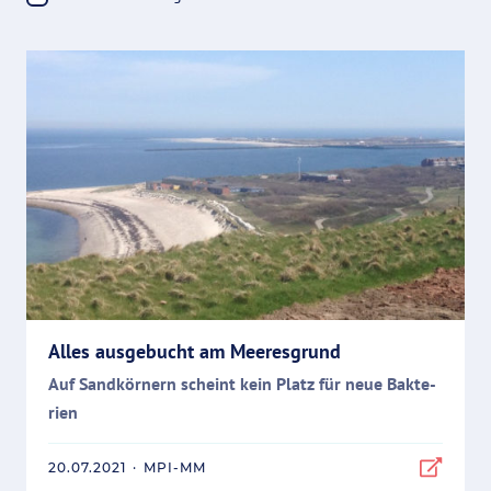
Al­les aus­ge­bucht am Mee­res­grund
Auf Sand­kör­nern scheint kein Platz für neue Bak­te­
ri­en
20.07.2021
·
MPI-MM